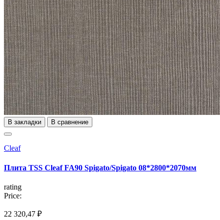
В закладки
В сравнение
Cleaf
Плита TSS Cleaf FA90 Spigato/Spigato 08*2800*2070мм
rating
Price:
22 320,47 ₽