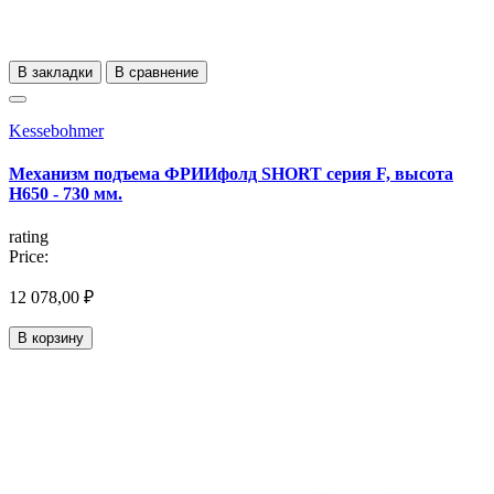
В закладки
В сравнение
Kessebohmer
Механизм подъема ФРИИфолд SHORT серия F, высота
H650 - 730 мм.
rating
Price:
12 078,00 ₽
В корзину