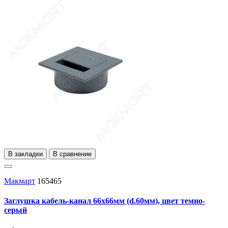
В закладки
В сравнение
Макмарт
165465
Заглушка кабель-канал 66x66мм (d.60мм), цвет темно-
серый