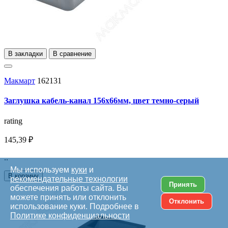
В закладки
В сравнение
Макмарт
162131
Заглушка кабель-канал 156x66мм, цвет темно-серый
rating
145,39 ₽
..
Мы используем
куки
и
В корзину
рекомендательные технологии
Принять
обеспечения работы сайта. Вы
можете принять или отклонить
Отклонить
использование куки. Подробнее в
Политике конфиденциальности