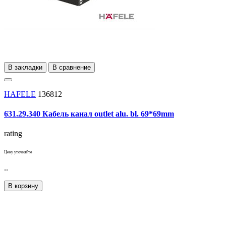
В закладки
В сравнение
HAFELE
136812
631.29.340 Кабель канал outlet alu. bl. 69*69mm
rating
Цену уточняйте
..
В корзину