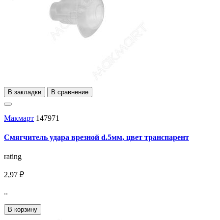
В закладки
В сравнение
Макмарт
147971
Смягчитель удара врезной d.5мм, цвет транспарент
rating
2,97 ₽
..
В корзину