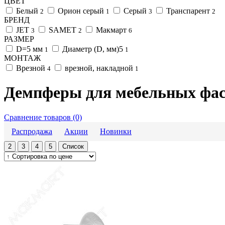
ЦВЕТ
Белый
Орион серый
Серый
Транспарент
2
1
3
2
БРЕНД
JET
SAMET
Макмарт
3
2
6
РАЗМЕР
D=5 мм
Диаметр (D, мм)5
1
1
МОНТАЖ
Врезной
врезной, накладной
4
1
Демпферы для мебельных фас
Сравнение товаров (0)
Распродажа
Акции
Новинки
2
3
4
5
Список