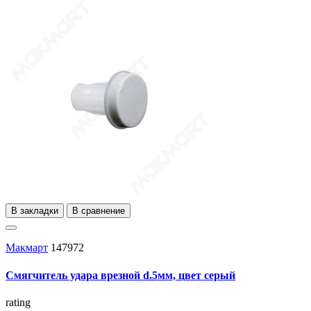
В закладки
В сравнение
Макмарт
147972
Смягчитель удара врезной d.5мм, цвет серый
rating