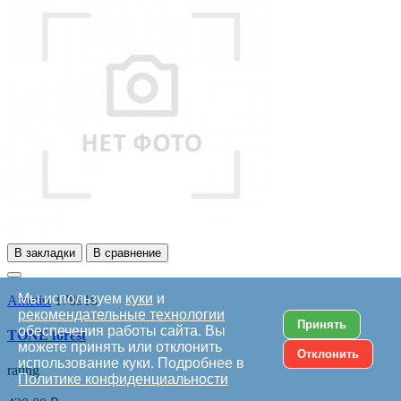
В закладки
В сравнение
Мы используем
куки
и
Ametist
178918
рекомендательные технологии
Принять
обеспечения работы сайта. Вы
TONE forest
можете принять или отклонить
Отклонить
использование куки. Подробнее в
rating
Политике конфиденциальности