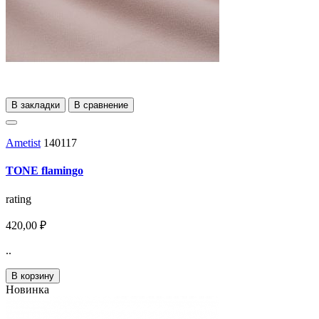
В закладки
В сравнение
Ametist
140117
TONE flamingo
rating
420,00 ₽
..
В корзину
Новинка