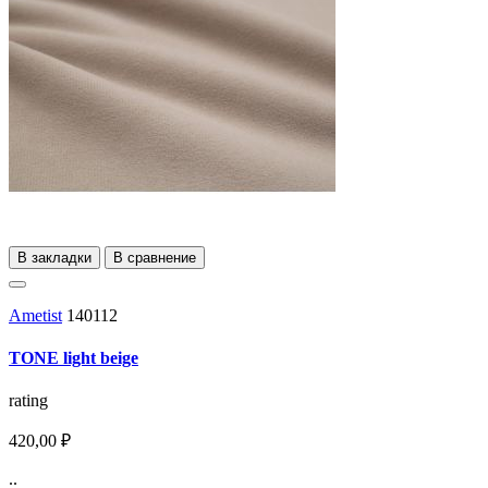
В закладки
В сравнение
Ametist
140112
TONE light beige
rating
420,00 ₽
..