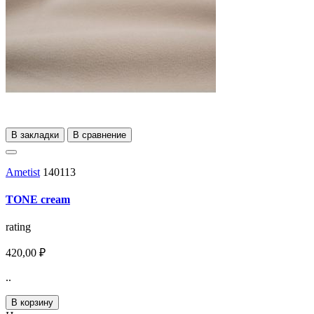
В закладки
В сравнение
Ametist
140113
TONE cream
rating
420,00 ₽
..
В корзину