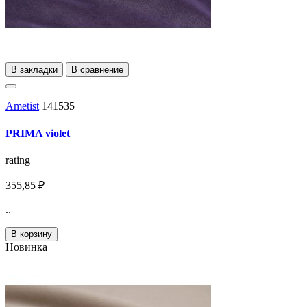
В закладки
В сравнение
Ametist
141535
PRIMA violet
rating
355,85 ₽
..
В корзину
Новинка