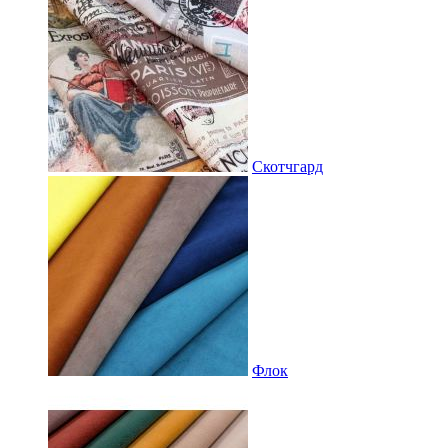
Скотчгард
Флок