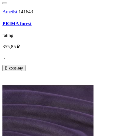
Ametist
141643
PRIMA forest
rating
355,85 ₽
..
В корзину