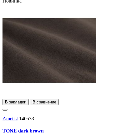
Новинка
В закладки
В сравнение
Ametist
140533
TONE dark brown