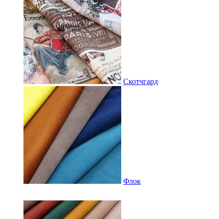
Скотчгард
Флок