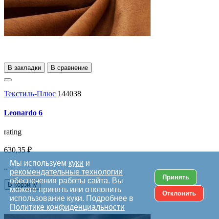
В закладки
В сравнение
Текстиль-Плюс
144038
Leonardo 6
rating
630,35 ₽
Мы используем
куки
и
..
рекомендательные технологии
Принять
обеспечения работы сайта. Вы
В корзину
можете принять или отклонить
Отклонить
использование куки. Подробнее в
Политике конфиденциальности