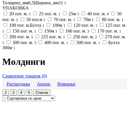
Толщина_мм6,5Ширина_мм11
1
УПАКОВКА
20 пог. м.
25 пог. м.
25м
40 пог. м.
50
1
1
1
4
пог. м.
50 пог.м
70 пог. м.
70м
80 пог. м.
2
1
1
1
1
100 пог. м.Бухта
100м
120 пог. м.
125 пог. м.
1
1
1
150 пог. м.
150м
160 пог. м.
170 пог. м.
1
1
1
3
1
200 пог. м.
225 пог. м.
250 пог. м.
270 пог. м.
5
1
2
300 пог. м.
400 пог. м.
500 пог. м.
Бухта
1
3
1
1
300м
1
Молдинги
Сравнение товаров (0)
Распродажа
Акции
Новинки
2
3
4
5
Список