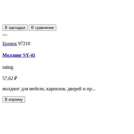
В закладки
В сравнение
Брамек
97210
Молдинг SY-41
rating
57,62 ₽
молдинг для мебели, карнизов, дверей и пр...
В корзину