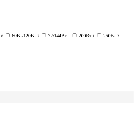
т
60Вт/120Вт
72/144Вт
200Вт
250Вт
8
7
1
1
3