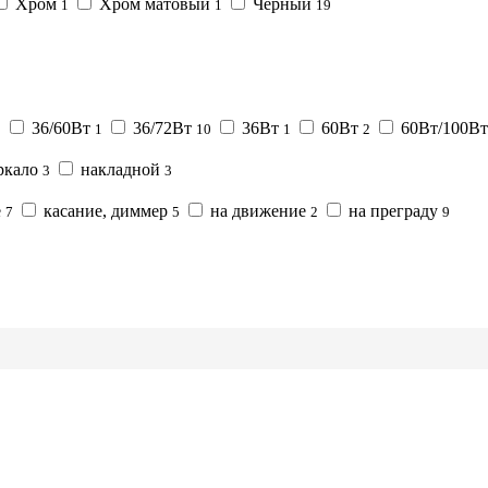
Хром
Хром матовый
Черный
1
1
19
36/60Вт
36/72Вт
36Вт
60Вт
60Вт/100В
1
1
10
1
2
еркало
накладной
3
3
е
касание, диммер
на движение
на преграду
7
5
2
9