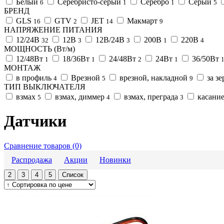
Белый
Серебристо-серый
Серебро
Серый
6
1
1
5
БРЕНД
GLS
GTV
JET
Макмарт
16
2
14
9
НАПРЯЖЕНИЕ ПИТАНИЯ
12/24В
12В
12В/24В
200В
220В
32
3
3
1
4
МОЩНОСТЬ (Вт/м)
12/48Вт
18/36Вт
24/48Вт
24Вт
36/50Вт
1
1
2
1
МОНТАЖ
в профиль
Врезной
врезной, накладной
за з
4
5
9
ТИП ВЫКЛЮЧАТЕЛЯ
взмах
взмах, диммер
взмах, преграда
касани
5
4
3
Датчики
Сравнение товаров (0)
Распродажа
Акции
Новинки
2
3
4
5
Список