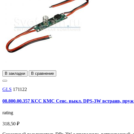
В закладки
В сравнение
GLS
171122
08.800.00.357 КСС КМС Сенс. выкл. DPS-3W встраив, пруж 1
rating
318,50 ₽