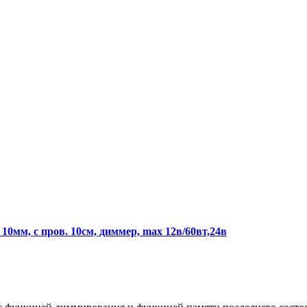
0мм, с пров. 10см, диммер, max 12в/60вт,24в