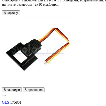
Сенсорный выключатель DPs-3W с проводами, встраиваемый, 
на плате размером 42х10 мм.Сенс..
В корзину
В закладки
В сравнение
GLS
175801