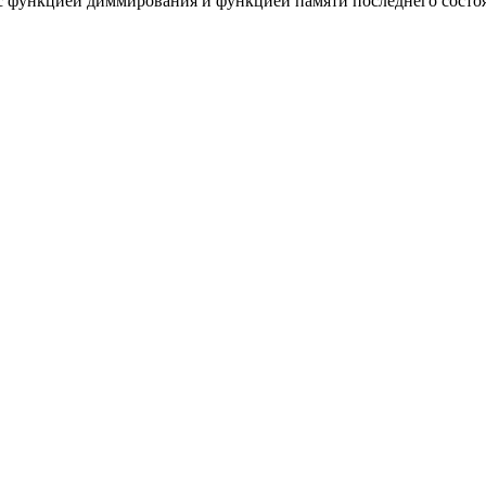
с функцией диммирования и функцией памяти последнего сост