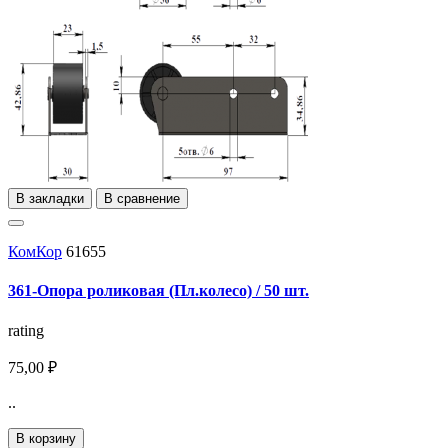
В закладки
В сравнение
КомКор
61655
361-Опора роликовая (Пл.колесо) / 50 шт.
rating
75,00 ₽
..
В корзину