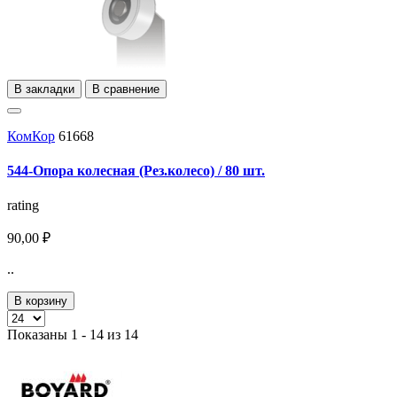
В закладки
В сравнение
КомКор
61668
544-Опора колесная (Рез.колесо) / 80 шт.
rating
90,00 ₽
..
В корзину
Показаны 1 - 14 из 14