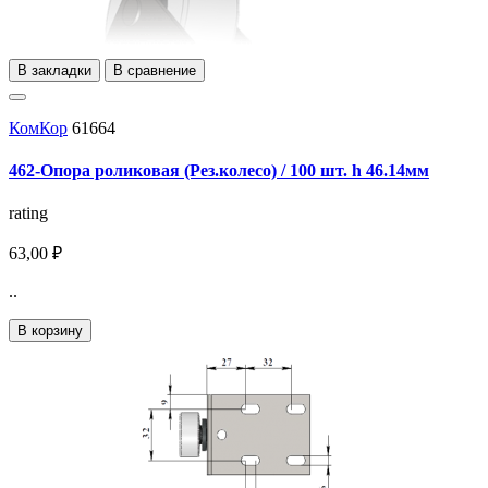
В закладки
В сравнение
КомКор
61664
462-Опора роликовая (Рез.колесо) / 100 шт. h 46.14мм
rating
63,00 ₽
..
В корзину