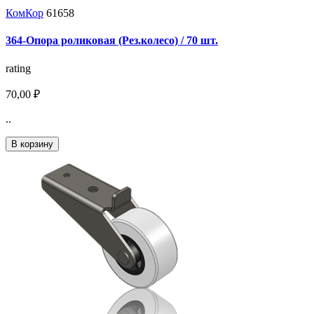
КомКор
61658
364-Опора роликовая (Рез.колесо) / 70 шт.
rating
70,00 ₽
..
В корзину