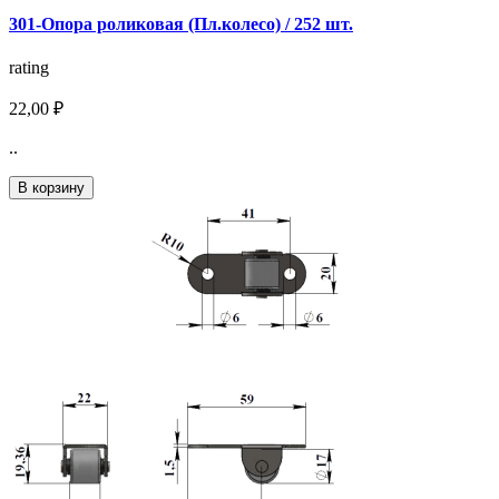
301-Опора роликовая (Пл.колесо) / 252 шт.
rating
22,00 ₽
..
В корзину