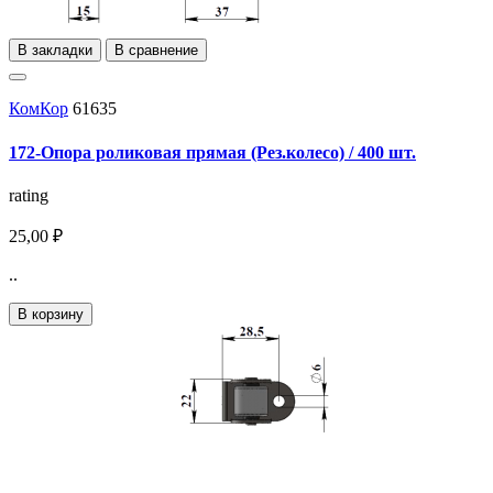
В закладки
В сравнение
КомКор
61635
172-Опора роликовая прямая (Рез.колесо) / 400 шт.
rating
25,00 ₽
..
В корзину