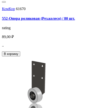
КомКор
61670
552-Опора роликовая (Рез.колесо) / 80 шт.
rating
89,00 ₽
..
В корзину