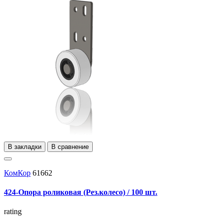
В закладки
В сравнение
КомКор
61662
424-Опора роликовая (Рез.колесо) / 100 шт.
rating