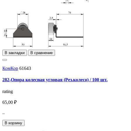
В закладки
В сравнение
КомКор
61643
282-Опора колесная угловая (Рез.колесо) / 100 шт.
rating
65,00 ₽
..
В корзину