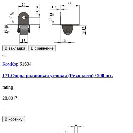
В закладки
В сравнение
КомКор
61634
171-Опора роликовая угловая (Рез.колесо) / 500 шт.
rating
28,00 ₽
..
В корзину