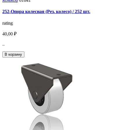
КомКор
61641
252-Опора колесная (Рез. колесо) / 252 шт.
rating
40,00 ₽
..
В корзину