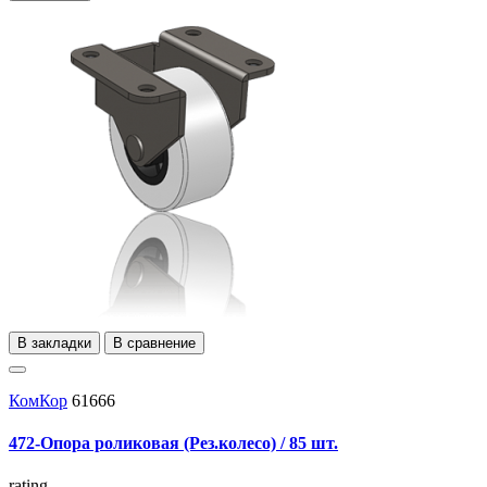
В закладки
В сравнение
КомКор
61666
472-Опора роликовая (Рез.колесо) / 85 шт.
rating