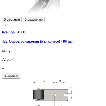
В закладки
В сравнение
КомКор
61660
422-Опора роликовая (Рез.колесо) / 80 шт.
rating
72,00 ₽
..
В корзину