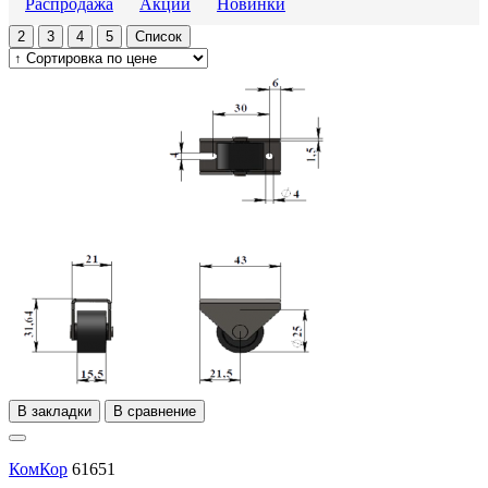
Распродажа
Акции
Новинки
2
3
4
5
Список
В закладки
В сравнение
КомКор
61651