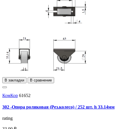
В закладки
В сравнение
КомКор
61652
302 -Опора роликовая (Рез.колесо) / 252 шт. h 33.14мм
rating
33,00 ₽