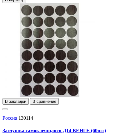
В закладки
В сравнение
Россия
130114
Заглушка самоклеящаяся Д14 ВЕНГЕ (60шт)