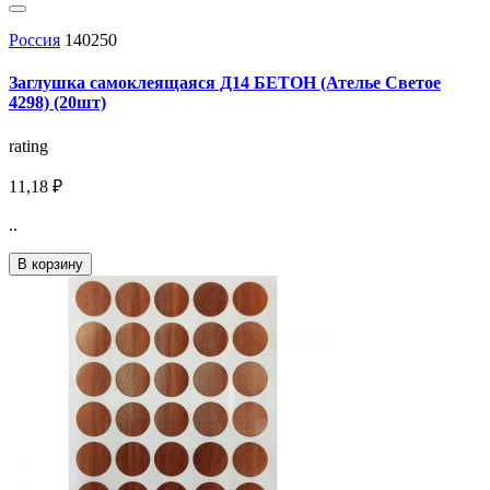
Россия
140250
Заглушка самоклеящаяся Д14 БЕТОН (Ателье Светое
4298) (20шт)
rating
11,18 ₽
..
В корзину