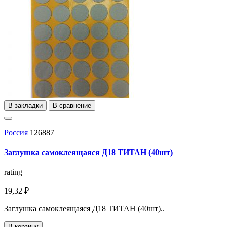
В закладки
В сравнение
Россия
126887
Заглушка самоклеящаяся Д18 ТИТАН (40шт)
rating
19,32 ₽
Заглушка самоклеящаяся Д18 ТИТАН (40шт)..
В корзину