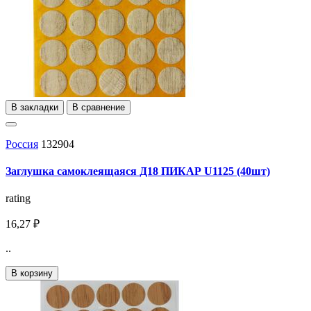
В закладки
В сравнение
Россия
132904
Заглушка самоклеящаяся Д18 ПИКАР U1125 (40шт)
rating
16,27 ₽
..
В корзину