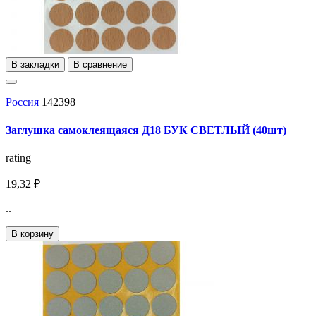
В закладки
В сравнение
Россия
142398
Заглушка самоклеящаяся Д18 БУК СВЕТЛЫЙ (40шт)
rating
19,32 ₽
..
В корзину