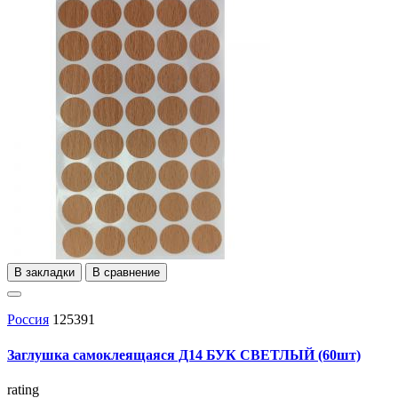
В закладки
В сравнение
Россия
125391
Заглушка самоклеящаяся Д14 БУК СВЕТЛЫЙ (60шт)
rating