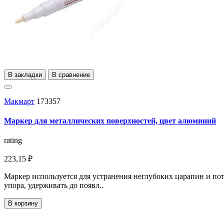
В закладки
В сравнение
Макмарт
173357
Маркер для металлических поверхностей, цвет алюминий
rating
223,15 ₽
Маркер используется для устранения неглубоких царапин и по
упора, удерживать до появл..
В корзину