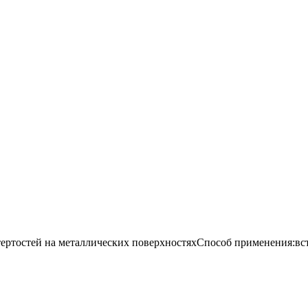
тертостей на металлических поверхностяхСпособ применения:вст