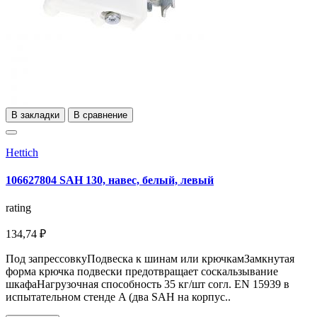
В закладки
В сравнение
Hettich
106627804 SAH 130, навес, белый, левый
rating
134,74 ₽
Под запрессовкуПодвеска к шинам или крючкамЗамкнутая
форма крючка подвески предотвращает соскальзывание
шкафаНагрузочная способность 35 кг/шт согл. EN 15939 в
испытательном стенде A (два SAH на корпус..