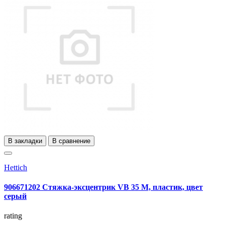
В закладки
В сравнение
Hettich
906671202 Стяжка-эксцентрик VB 35 M, пластик, цвет
серый
rating