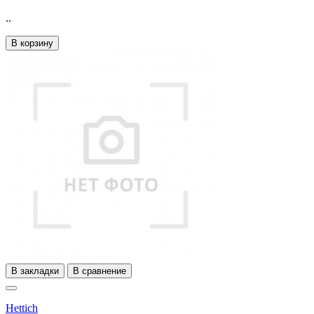
..
В корзину
В закладки
В сравнение
Hettich