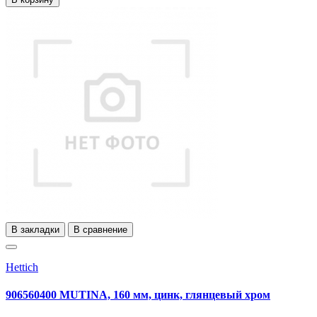
В закладки
В сравнение
Hettich
906560400 MUTINA, 160 мм, цинк, глянцевый хром