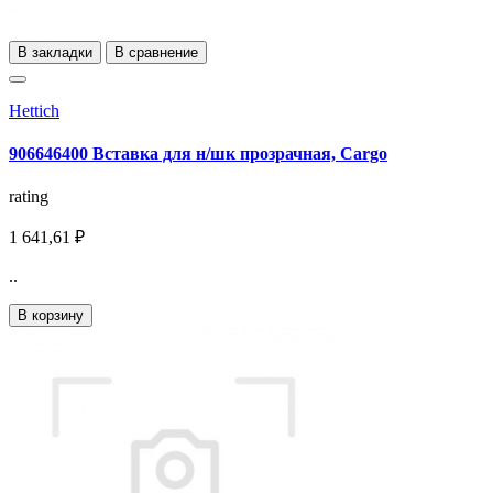
В закладки
В сравнение
Hettich
906646400 Вставка для н/шк прозрачная, Cargo
rating
1 641,61 ₽
..
В корзину