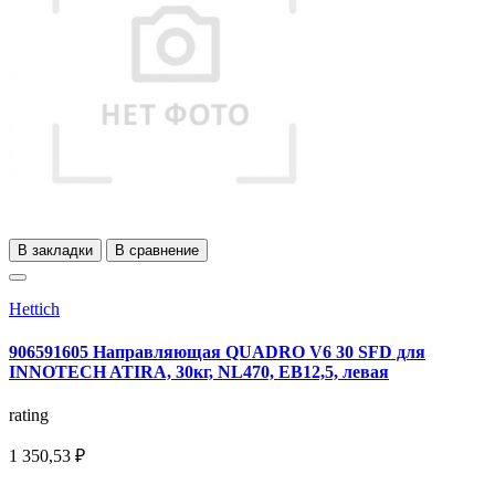
В закладки
В сравнение
Hettich
906591605 Направляющая QUADRO V6 30 SFD для
INNOTECH ATIRA, 30кг, NL470, ЕВ12,5, левая
rating
1 350,53 ₽
..