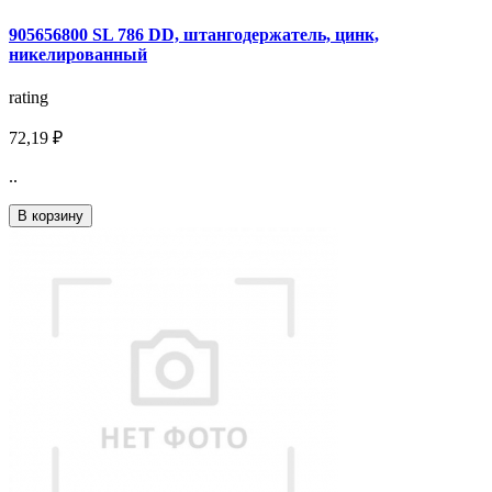
905656800 SL 786 DD, штангодержатель, цинк,
никелированный
rating
72,19 ₽
..
В корзину