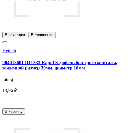
В закладки
В сравнение
Hettich
904618601 DU 333 Rapid S дюбель быстрого монтажа,
зажимной размер 30мм, диаметр 10мм
rating
13,96 ₽
..
В корзину