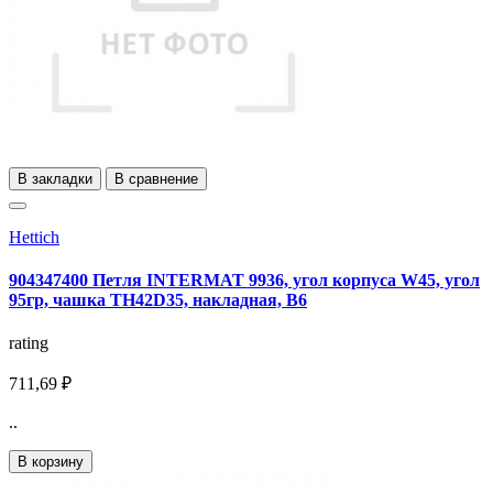
В закладки
В сравнение
Hettich
904347400 Петля INTERMAT 9936, угол корпуса W45, угол
95гр, чашка ТН42D35, накладная, В6
rating
711,69 ₽
..
В корзину