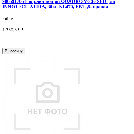
906591705 Направляющая QUADRO V6 30 SFD для
INNOTECH ATIRA, 30кг, NL470, ЕВ12,5, правая
rating
1 350,53 ₽
..
В корзину