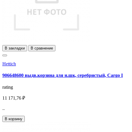
В закладки
В сравнение
Hettich
906648600 выдв.корзина для н.шк, серебристый, Cargo I
rating
11 171,76 ₽
..
В корзину