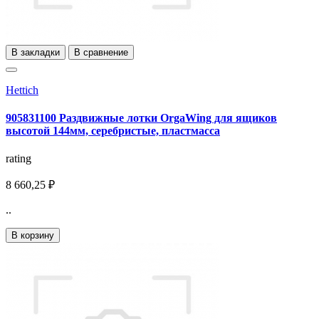
В закладки
В сравнение
Hettich
905831100 Раздвижные лотки OrgaWing для ящиков
высотой 144мм, серебристые, пластмасса
rating
8 660,25 ₽
..
В корзину