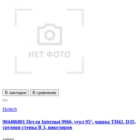
В закладки
В сравнение
Hettich
904486801 Петля Intermat 9966, угол 95°, чашка TH42, D35,
средняя стенка B 3, никелиров
rating