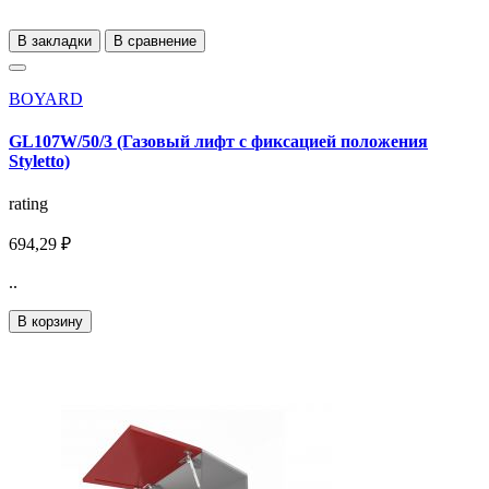
В закладки
В сравнение
BOYARD
GL107W/50/3 (Газовый лифт с фиксацией положения
Styletto)
rating
694,29 ₽
..
В корзину