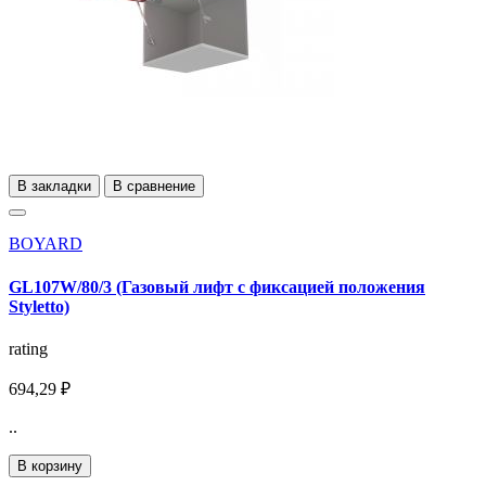
В закладки
В сравнение
BOYARD
GL107W/80/3 (Газовый лифт с фиксацией положения
Styletto)
rating
694,29 ₽
..
В корзину