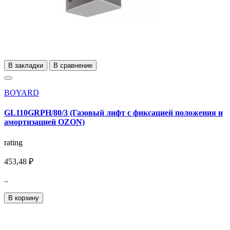
В закладки
В сравнение
BOYARD
GL110GRPH/80/3 (Газовый лифт с фиксацией положения и
амортизацией OZON)
rating
453,48 ₽
..
В корзину