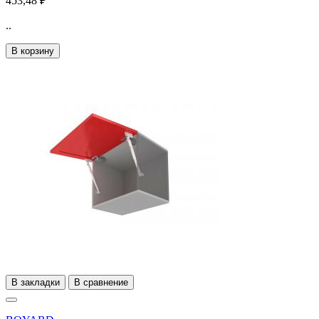
453,48 ₽
..
В корзину
В закладки
В сравнение