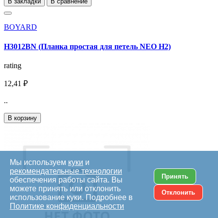
В закладки
В сравнение
BOYARD
H3012BN (Планка простая для петель NEO H2)
rating
12,41 ₽
..
В корзину
Мы используем
куки
и
рекомендательные технологии
Принять
обеспечения работы сайта. Вы
можете принять или отклонить
Отклонить
использование куки. Подробнее в
Политике конфиденциальности