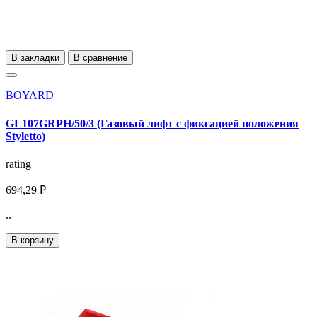
В закладки
В сравнение
BOYARD
GL107GRPH/50/3 (Газовый лифт с фиксацией положения
Styletto)
rating
694,29 ₽
..
В корзину