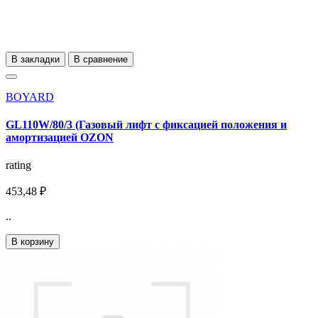
В закладки
В сравнение
BOYARD
GL110W/80/3 (Газовый лифт с фиксацией положения и
амортизацией OZON
rating
453,48 ₽
..
В корзину