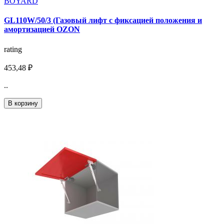
BOYARD
GL110W/50/3 (Газовый лифт с фиксацией положения и
амортизацией OZON
rating
453,48 ₽
..
В корзину