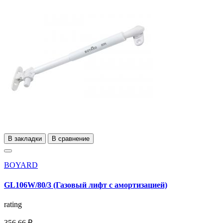
В закладки
В сравнение
BOYARD
GL106W/80/3 (Газовый лифт с амортизацией)
rating
356,66 ₽