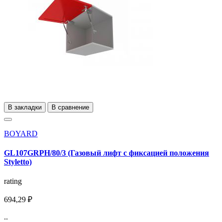
В закладки
В сравнение
BOYARD
GL107GRPH/80/3 (Газовый лифт с фиксацией положения
Styletto)
rating
694,29 ₽
..