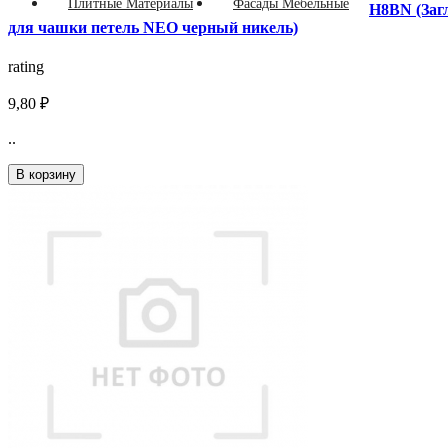
Плитные Материалы
Фасады Мебельные
H8BN (Заг
для чашки петель NEO черный никель)
rating
9,80 ₽
..
В корзину