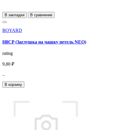
В закладки
В сравнение
BOYARD
H8CP (Заглушка на чашку петель NEO)
rating
9,80 ₽
..
В корзину