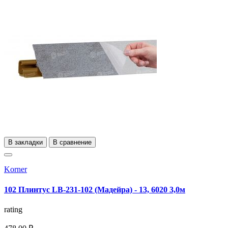
В закладки
В сравнение
Korner
102 Плинтус LB-231-102 (Мадейра) - 13, 6020 3,0м
rating