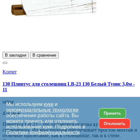
В закладки
В сравнение
Korner
130 Плинтус для столешниц LB-23 130 Белый Тунис 3,0м -
11
rating
Мы используем
куки
и
рекомендательные технологии
478,00 ₽
Принять
обеспечения работы сайта. Вы
можете принять или отклонить
Отклонить
Плинтуса LB 23 – это элегантная отделка кухонной
использование куки. Подробнее в
столешницы. Их конструкция обеспечивает простой монтаж и
Политике конфиденциальности
отличное прилегание, как к столешнице, так и к стене.