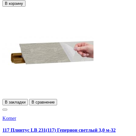
В корзину
В закладки
В сравнение
Korner
117 Плинтус LB 231(117) Геперион светлый 3,0 м-32