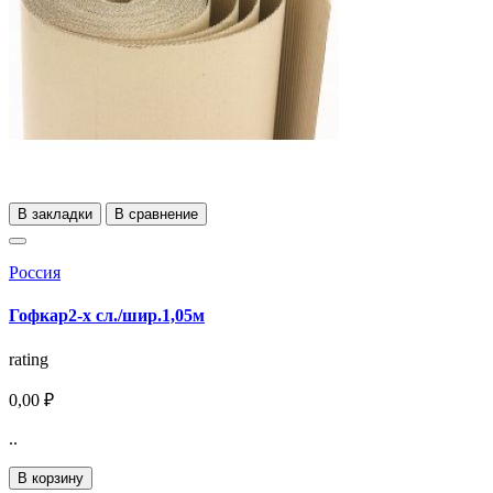
В закладки
В сравнение
Россия
Гофкар2-х сл./шир.1,05м
rating
0,00 ₽
..
В корзину