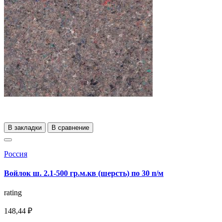
В закладки
В сравнение
Россия
Войлок ш. 2.1-500 гр.м.кв (шерсть) по 30 п/м
rating
148,44 ₽