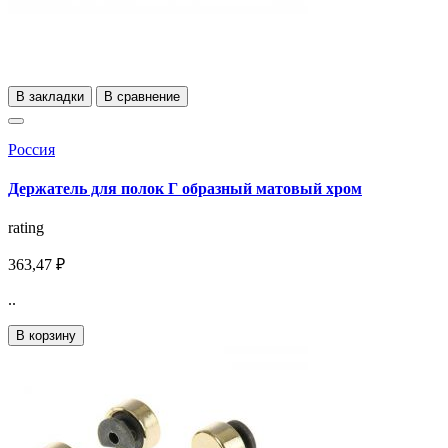
В закладки
В сравнение
Россия
Держатель для полок Г образный матовый хром
rating
363,47 ₽
..
В корзину