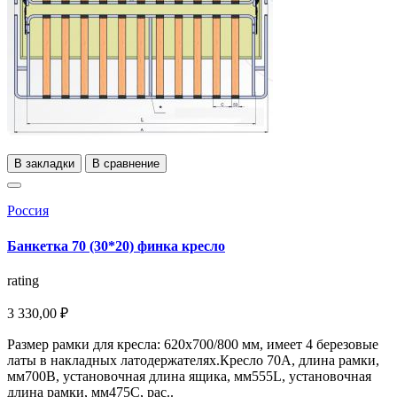
В закладки
В сравнение
Россия
Банкетка 70 (30*20) финка кресло
rating
3 330,00 ₽
Размер рамки для кресла: 620х700/800 мм, имеет 4 березовые
латы в накладных латодержателях.Кресло 70А, длина рамки,
мм700В, установочная длина ящика, мм555L, установочная
длина рамки, мм475С, рас..