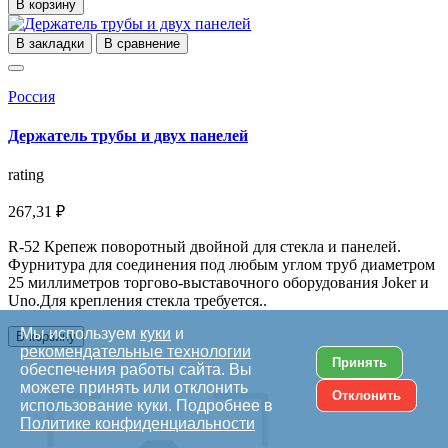
В корзину
В закладки
В сравнение
Россия
Держатель трубы и двух панелей
rating
267,31 ₽
R-52 Крепеж поворотный двойной для стекла и панелей.
Фурнитура для соединения под любым углом труб диаметром
25 миллиметров торгово-выставочного оборудования Joker и
Uno.Для крепления стекла требуется..
Мы используем
куки
и
В корзину
рекомендательные технологии
Принять
обеспечения работы сайта. Вы
можете принять или отклонить
Отклонить
использование куки. Подробнее в
Политике конфиденциальности