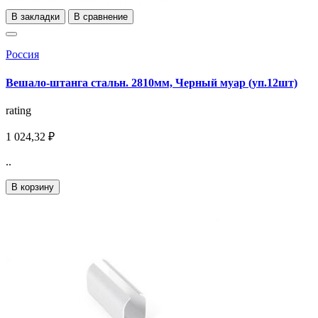
В закладки
В сравнение
Россия
Вешало-штанга стальн. 2810мм, Черный муар (уп.12шт)
rating
1 024,32 ₽
..
В корзину