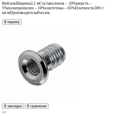
ВойлокШирина2,1 мСоставхлопок – 20%шерсть –
5%полипропилен – 10%синтетика – 65%Плотность500 г/
кв.мПроизводительРоссия..
В корзину
В закладки
В сравнение