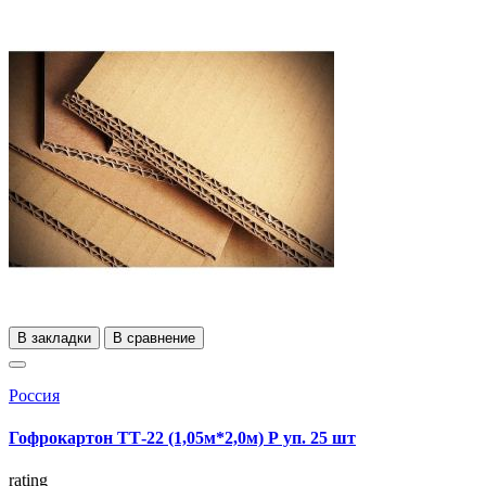
В закладки
В сравнение
Россия
Гофрокартон ТТ-22 (1,05м*2,0м) Р уп. 25 шт
rating