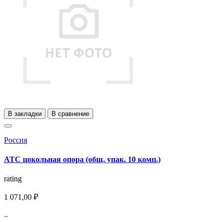
В закладки
В сравнение
Россия
АТС цокольная опора (общ. упак. 10 комп.)
rating
1 071,00 ₽
..