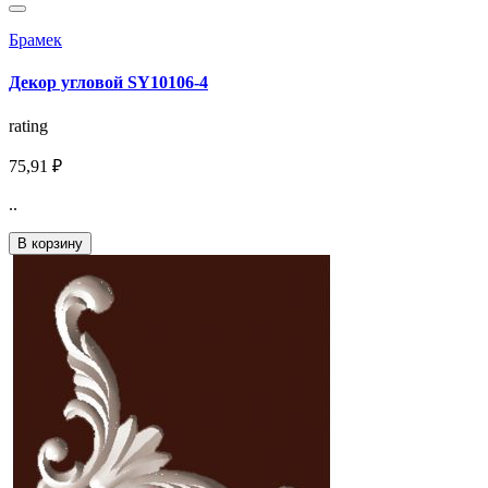
Брамек
Декор угловой SY10106-4
rating
75,91 ₽
..
В корзину