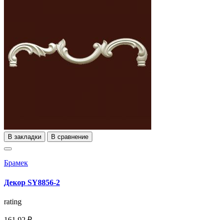
В закладки
В сравнение
Брамек
Декор SY8856-2
rating
161,92 ₽