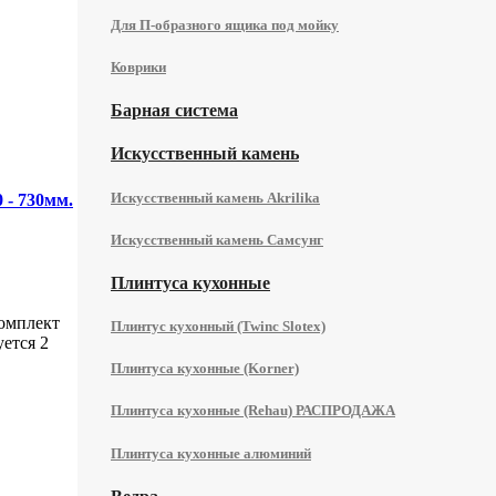
Для П-образного ящика под мойку
Коврики
Барная система
Искусственный камень
Искусственный камень Akrilika
- 730мм.
Искусственный камень Самсунг
Плинтуса кухонные
омплект
Плинтус кухонный (Twinc Slotex)
уется 2
Плинтуса кухонные (Korner)
Плинтуса кухонные (Rehau) РАСПРОДАЖА
Плинтуса кухонные алюминий