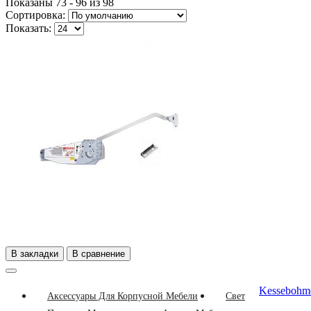
Показаны 73 - 96 из 98
Сортировка:
Показать:
В закладки
В сравнение
Kessebohm
Аксессуары Для Корпусной Мебели
Свет