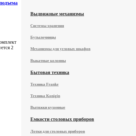
подъема
Выдвижные механизмы
Системы хранения
Бутылочницы
омплект
уется 2
Механизмы для угловых шкафов
Выкатные колонны
Бытовая техника
Техника Franke
Техника Konigin
Вытяжки кухонные
Емкости столовых приборов
Лотки для столовых приборов