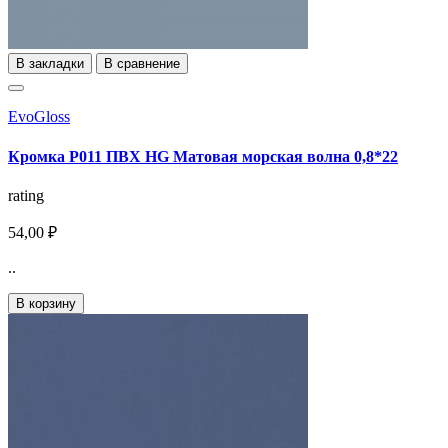
В закладки
В сравнение
EvoGloss
Кромка P011 ПВХ HG Матовая морская волна 0,8*22
rating
54,00 ₽
..
В корзину