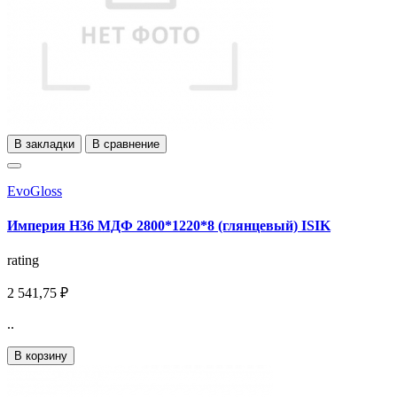
В закладки
В сравнение
EvoGloss
Империя Н36 МДФ 2800*1220*8 (глянцевый) ISIK
rating
2 541,75 ₽
..
В корзину