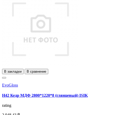
В закладки
В сравнение
EvoGloss
H42 Кедр МДФ 2800*1220*8 (глянцевый) ISIK
rating
2 948,43 ₽