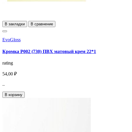
В закладки
В сравнение
EvoGloss
Кромка Р002 (730) ПВХ матовый крем 22*1
rating
54,00 ₽
..
В корзину