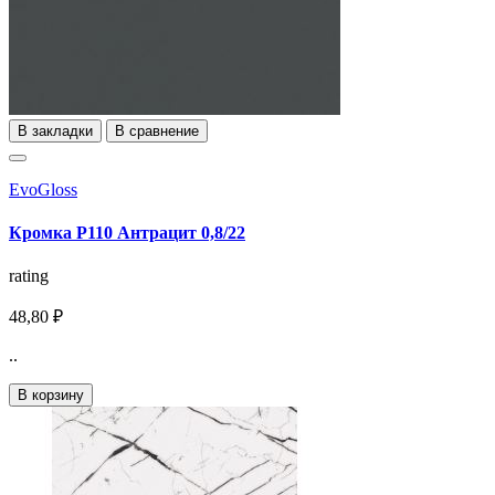
В закладки
В сравнение
EvoGloss
Кромка Р110 Антрацит 0,8/22
rating
48,80 ₽
..
В корзину