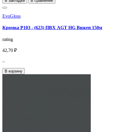
В закладки
В сравнение
EvoGloss
Кромка Р103 - (623) ПВХ AGT HG Вижен 150м
rating
42,70 ₽
..
В корзину