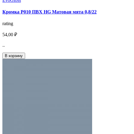
EvoGloss
Кромка P010 ПВХ HG Матовая мята 0,8/22
rating
54,00 ₽
..
В корзину