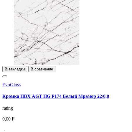
В закладки
В сравнение
EvoGloss
Кромка ПВХ AGT HG Р174 Белый Мрамор 22/0,8
rating
0,00 ₽
..