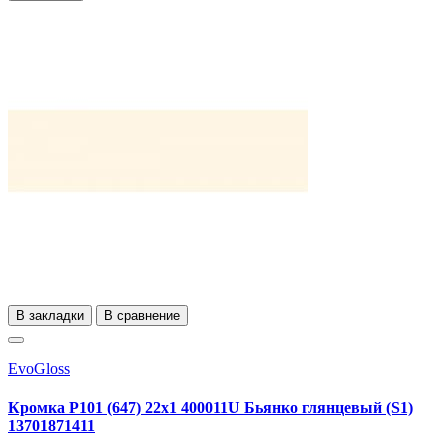
В закладки
В сравнение
EvoGloss
Кромка Р101 (647) 22х1 400011U Бьянко глянцевый (S1)
13701871411