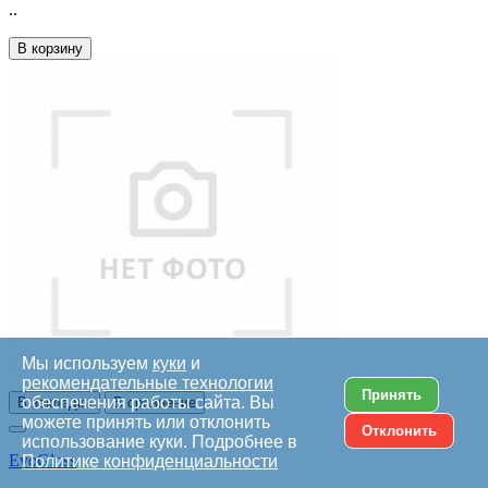
..
В корзину
Мы используем
куки
и
рекомендательные технологии
Принять
обеспечения работы сайта. Вы
В закладки
В сравнение
можете принять или отклонить
Отклонить
использование куки. Подробнее в
EvoGloss
Политике конфиденциальности