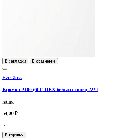
В закладки
В сравнение
EvoGloss
Кромка Р100 (601) ПВХ белый глянец 22*1
rating
54,00 ₽
..
В корзину