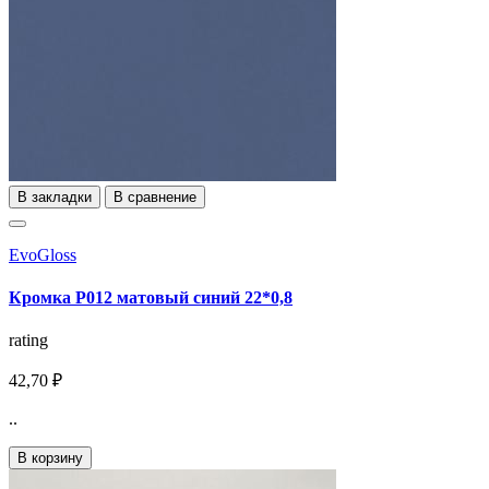
В закладки
В сравнение
EvoGloss
Кромка P012 матовый синий 22*0,8
rating
42,70 ₽
..
В корзину